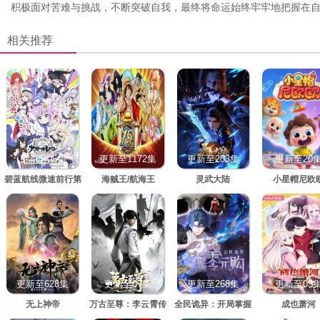
积极面对苦难与挑战，不断突破自我，最终将命运始终牢牢地把握在
相关推荐
更新至05集
更新至1172集
更新至203集
更新至20
碧蓝航线微速前行第
海贼王/航海王
灵武大陆
小星帽尼欧
二季
更新至628集
更新至07集
更新至268集
更新至03
无上神帝
万古至尊：李云霄传
全民诡异：开局掌握
成也萧河