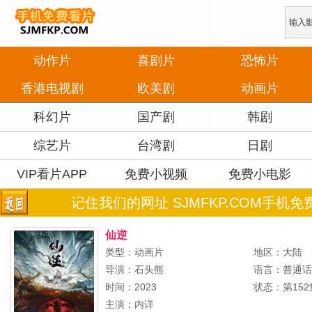
动作片
喜剧片
恐怖片
香港电视剧
欧美剧
动画片
科幻片
国产剧
韩剧
综艺片
台湾剧
日剧
VIP看片APP
免费小视频
免费小电影
记住我们的网址 SJMFKP.COM手机免
仙逆
类型：动画片
地区：大陆
导演：
石头熊
语言：普通
时间：2023
状态：第152
主演：
内详