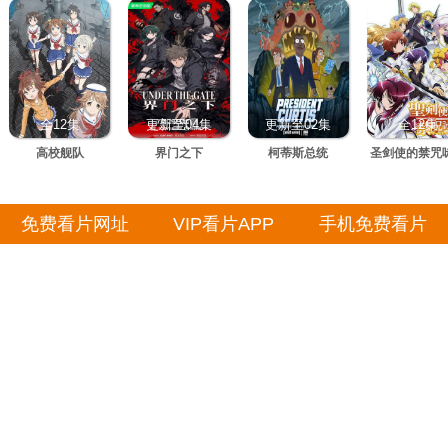
零元购·动态漫画
全12集
更新至04集
更新至02集
全12集
高校舰队
界门之下
柯蒂斯总统
圣剑使的禁咒
免费看片网址
VIP看片APP
手机免费看片