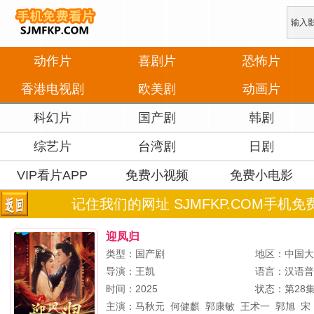
动作片
喜剧片
恐怖片
香港电视剧
欧美剧
动画片
科幻片
国产剧
韩剧
综艺片
台湾剧
日剧
VIP看片APP
免费小视频
免费小电影
记住我们的网址 SJMFKP.COM手机免
迎凤归
类型：国产剧
地区：中国
导演：
王凯
语言：汉语
时间：2025
状态：第28
主演：
马秋元
何健麒
郭康敏
王术一
郭旭
宋