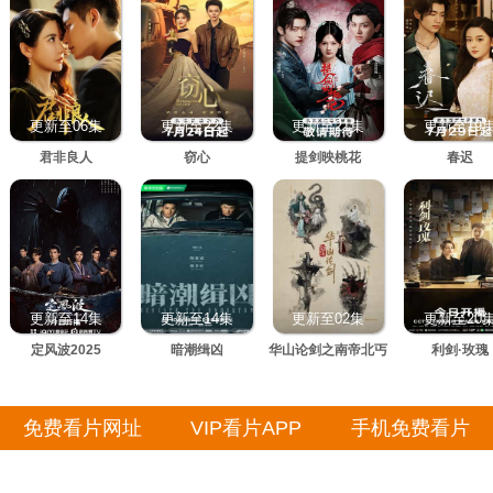
更新至06集
更新至22集
更新至21集
更新至19
君非良人
窃心
提剑映桃花
春迟
更新至14集
更新至14集
更新至02集
更新至20
定风波2025
暗潮缉凶
华山论剑之南帝北丐
利剑·玫瑰
免费看片网址
VIP看片APP
手机免费看片