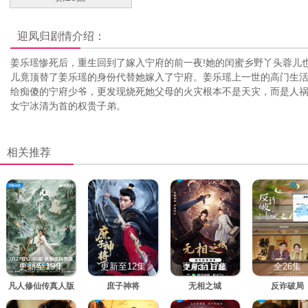
迎凤归
剧情介绍：
姜乐瑶惨死后，重生回到了嫁入宁府的前一夜!她的闰蜜乡野丫头蓉儿
儿竟顶替了姜乐瑶的身份代替她嫁入了宁府。姜乐瑶上一世的高门生
给痴傻的宁府少爷，更发现烧死她父母的火灾根本不是天灾，而是人
女宁冰清为首的权贵子弟。
相关推荐
更新至19集
更新至12集
更新至17集
全26集
凡人修仙传真人版
庶子神将
无相之城
反诈破局