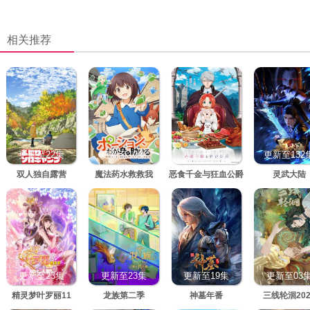
相关推荐
更新至22集
更新至10集
更新至10集
更新至132
双人独自露营
魔法药水救救我
恶食千金与狂血公爵
灵武大陆
更新至23集
更新至23集
更新至19集
更新至03
精灵梦叶罗丽11
龙族第二季
神墓年番
三线轮洄202