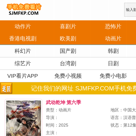
动作片
喜剧片
恐怖片
香港电视剧
欧美剧
动画片
科幻片
国产剧
韩剧
综艺片
台湾剧
日剧
VIP看片APP
免费小视频
免费小电影
记住我们的网址 SJMFKP.COM手机免
武动乾坤 第六季
类型：动画片
地区：中国
导演：
语言：汉语
时间：2025
状态：第12
主演：