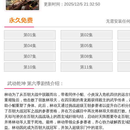
更新时间：2025/12/5 21:32:50
无需安装任
第01集
第02集
第04集
第05集
第07集
第08集
第10集
第11集
武动乾坤 第六季
剧情介绍：
林动为了从百朝大战中脱颖而出，带着同伴小貂、小炎深入危机四伏的远古
重艰险后，他击败了宿敌林琅天，在四宗殿的青龙殿获得殿主的武学传承，
助小貂重塑了身体。此后，林动又通过挑战超级王朝参赛者以提升自己积分
了百朝大战冠军之战的参赛资格，并在万众瞩目中再次将林琅天彻底打败。
天却与潜伏在百朝大战战场上的西玄域奸细勾结，启动封天阵图要夺走百朝
并将林动等人置于死地。最终，林动带领众多参赛者，齐心协力破解西玄域
益。林动因此成为百朝大战冠军，并加入超级宗门中的道宗。