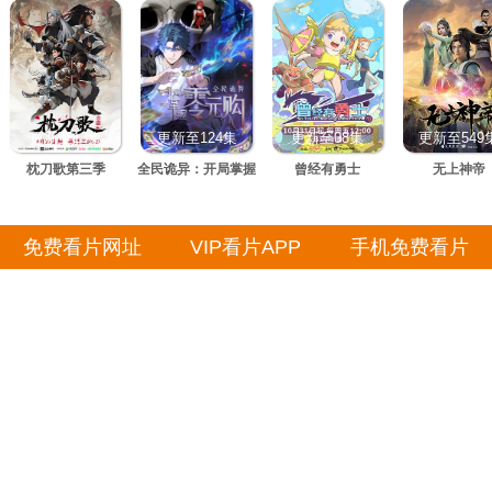
更新至13集
更新至124集
更新至08集
更新至549
枕刀歌第三季
全民诡异：开局掌握
曾经有勇士
无上神帝
零元购·动态漫画
免费看片网址
VIP看片APP
手机免费看片