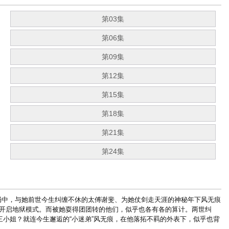
第03集
第06集
第09集
第12集
第15集
第18集
第21集
第24集
中，与她前世今生纠缠不休的太傅谢斐、为她仗剑走天涯的神秘年下风无痕
接开启地狱模式。而被她耍得团团转的他们，似乎也各有各的算计。两世纠
三小姐？就连今生邂逅的“小迷弟”风无痕，在他落拓不羁的外表下，似乎也背