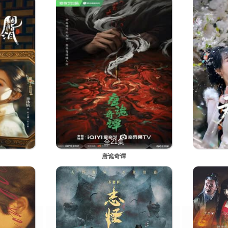
全21集
唐诡奇谭