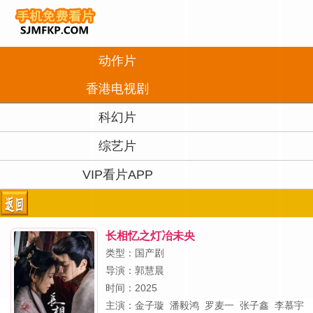
动作片
香港电视剧
科幻片
综艺片
VIP看片APP
长相忆之灯冶未央
类型：国产剧
导演：
郭慧晨
时间：2025
主演：
金子璇
潘毅鸿
罗麦一
张子鑫
李慕宇