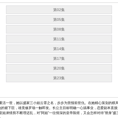
第02集
第05集
第08集
第11集
第14集
第17集
第20集
第23集
重活一世，她以盛家三小姐云霏之名，步步为营报前世仇。在她精心策划的棋局
做她的裙下臣，雄竟修罗场一触即发。长公主目标明确一心搞事业，恋爱副本直
姐弟情剪不断理还乱，对“阿姐”一往情深的皇帝陈煜，又会怎样对待“替身”盛
》。