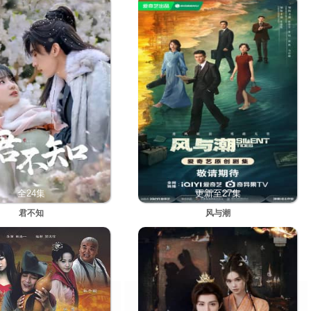
全24集
更新至27集
君不知
风与潮