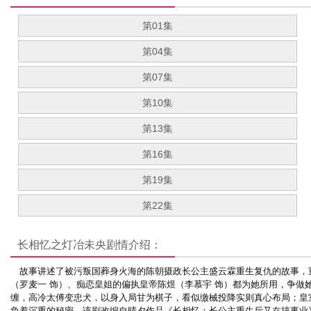
第01集
第04集
第07集
第10集
第13集
第16集
第19集
第22集
长相忆之灯冶未央
剧情介绍：
故事讲述了被污叛国葬身火海的陈朝摄政长公主盛云霖重生复仇的故事，
（罗麦一 饰）、痴恋皇姐的偏执皇帝陈煜（李慕宇 饰）都为她所用，争
缠，高冷太傅变忠犬，以身入局甘为棋子，看似缴械投降实则真心布局；皇室
负着沉重的秘密。
该剧改编自晴夕作品《长相忆：长公主重生后又在搞事业