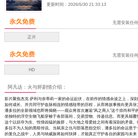
更新时间：2026/5/30 21:33:13
无需安装任
正片
无需安装任
HD
阿凡达：火与烬
剧情介绍：
影片聚焦杰克·萨利与奈蒂莉一家的命运起伏，在前作的情感余波之上，深
如何成长、并共同守护血脉相连的情感纽带的历程，从而将故事推向更具张
潘多拉的全新领域也即将揭晓——观众将首次邂逅“风之商人”这个崇尚和平
坐独特的浮空生物飞船穿梭于各部落间，交易货物、传递信息。
而更具颠覆
这个以掠夺为生、性情凶猛的族群，与大地之母爱娃之间有着深刻的矛盾。
多拉不为人知的黑暗传说。当弑亲之仇与部落恩怨交织，潘多拉的命运悬于
的复仇之战中，人类与纳威族将如何抉择，才能真正守护各自的家园与未来